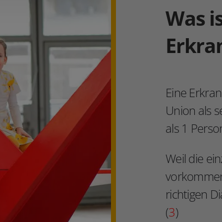
Was is
Erkra
Eine Erkran
Union als s
als 1 Person
Weil die ei
vorkommen, 
richtigen D
(
3
)