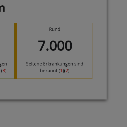
n
Rund
7.000
ngen
Seltene Erkrankungen sind
 (
3
)
bekannt (
1
)(
2
)