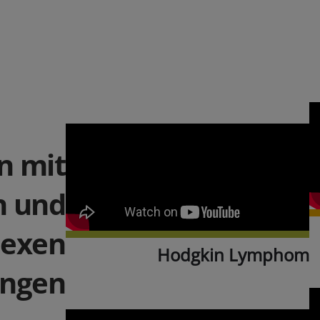
n mit
n und
exen
Hodgkin Lymphom
ungen