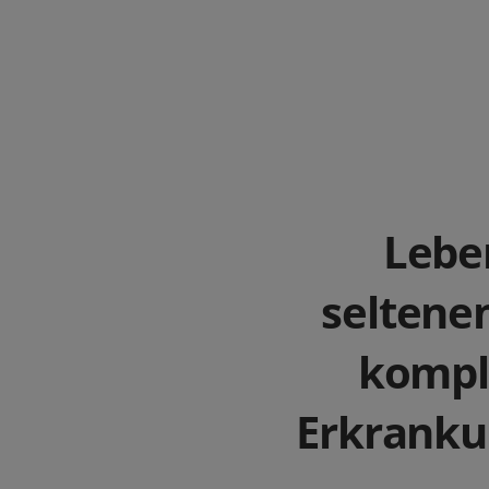
Lebe
seltene
kompl
Erkrank